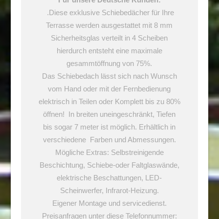
.Diese exklusive Schiebedächer für Ihre
Terrasse werden ausgestattet mit 8 mm
Sicherheitsglas verteilt in 4 Scheiben
hierdurch entsteht eine maximale
gesammtöffnung von 75%.
Das Schiebedach lässt sich nach Wunsch
vom Hand oder mit der Fernbedienung
elektrisch in Teilen oder Komplett bis zu 80%
öffnen! In breiten uneingeschränkt, Tiefen
bis sogar 7 meter ist möglich. Erhältlich in
verschiedene Farben und Abmessungen.
Mögliche Extras: Selbstreinigende
Beschichtung, Schiebe-oder Faltglaswände,
elektrische Beschattungen, LED-
Scheinwerfer, Infrarot-Heizung.
Eigener Montage und servicedienst.
Preisanfragen unter diese Telefonnummer: