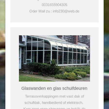
0031655904305
Oder Mail zu : info230@web.de
Glaswanden en glas schuifdeuren
Terrasoverkappingen met vast dak of
schuifdak, handbediend of elektrisch.
Kom naar onze showroom en bekijk de