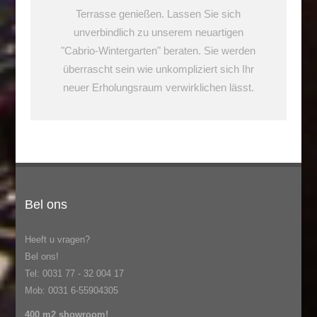
Terrasse genießen. Lassen Sie sich
unverbindlich zu unserem neuartigen
"Cabrio-Wintergarten" beraten. Sie werden
überrascht sein wie unkompliziert sich Ihr
neuer Erholungsraum verwirklichen lässt.
Bel ons
Heeft u vragen?
Bel ons!
Tel: 0031 77 - 32 004 17
Mob: 0031 6-55904305
400 m2 showroom!