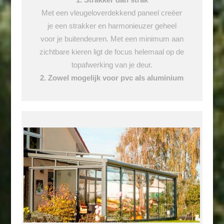
Met een vleugeloverdekkend paneel creëer
je een strakker en harmonieuzer geheel
voor je buitendeuren. Met een minimum aan
zichtbare kieren ligt de focus helemaal op de
topafwerking van je deur.
2. Zowel mogelijk voor pvc als aluminium