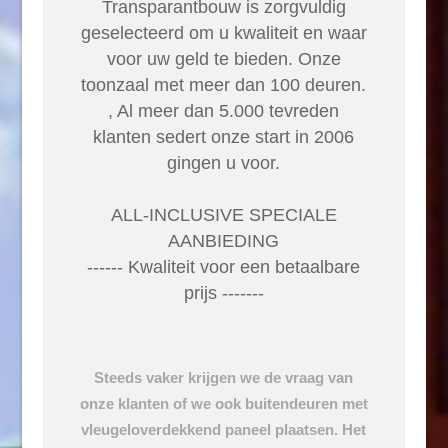
Transparantbouw is zorgvuldig
geselecteerd om u kwaliteit en waar
voor uw geld te bieden. Onze
toonzaal met meer dan 100 deuren.
, Al meer dan 5.000 tevreden
klanten sedert onze start in 2006
gingen u voor.
ALL-INCLUSIVE SPECIALE
AANBIEDING
------ Kwaliteit voor een betaalbare
prijs -------
Steeds vaker krijgen we de vraag van
onze klanten of we ook buitendeuren met
vleugeloverdekkend paneel plaatsen. Het