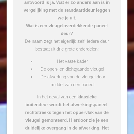
antwoord is ja. Wat er zo anders aan is in
vergelijking met de standaarddeur leggen
we je uit.
Wat is een vleugeloverdekkende paneel
deur?
De naam zegt het eigenlijk zelf. Iedere deur
bestaat uit drie grote onderdelen:
Het vaste kader
De open- en dichtgaande vleugel
De afwerking van de vleugel door
middel van een paneel
In het geval van een
klassieke
buitendeur wordt het afwerkingspaneel
rechtstreeks tegen het oppervlak van de
vleugel gemonteerd. Hierdoor zie je een
duidelijke overgang in de afwerking. Het