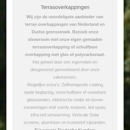
Terrasoverkappingen
Wij zijn de voordeligste aanbieder van
terras overkappingen van Nederland en
Duitse grensstreek. Bezoek onze
showroom met onze eigen gemaakte
terrasoverkapping of schuifbare
overkapping met glas of polycarbonaat.
Het geheel door ons ingemeten en
desgewenst gemonteeerd door onze
vakmensen.
Mogelijke extra's: Zelfreinigende coating,
opale beglazing, verschuifbare of vouwbare
glaswanden, elektrische onder en boven
zonweringen met somfy motoren, led spots,
infra-red verwarming. Verticale Solar
screens, aluminium en kunststof zijwanden.
Für unsere Deutsche Kunden: