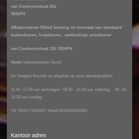
van Coehoornstraat 22a
5916PH
Afhaalcentrum
500m2 levering uit voorraad van
standaard
buitendeuren, loopdeuren, aanbiedings voordeuren
van Coehoornstraat 22b 5916PH
Venlo
Industrieterrein Noord
De Veegtes Bezoek op afspraak op onze openingstijden!
11.00 -17.00 uur werkdagen 09.00 - 14.00 uur zaterdag 09.-00 -
14.00 uur zondag
Tel: 0031773200417 Mobil:0031655904305
Kantoor adres