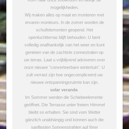
mogelijkheden.
Wij maken alles op maat en monteren met
ervaren monteurs. In de zomer worden de
schuifelementen geopend.
Het
openluchtterras blijft behouden.
U bent
volledig onafhankelijk van het weer en kunt
genieten van de zachtste zonnestralen op
uw terras.
Laat u vrijblijvend adviseren over
onze nieuwe "converteerbare wintertuin".
U
zult verrast zijn hoe ongecompliceerd uw
nieuwe ontspanningsruimte kan zijn.
solar veranda
Im Sommer werden die Schiebeelemente
geöffnet. Die Terrasse unter freiem Himmel
bleibt so erhalten. Sie sind vom Wetter
gänzlich unabhängig und können auch die
sanftesten Sonnenstrahlen auf Ihrer