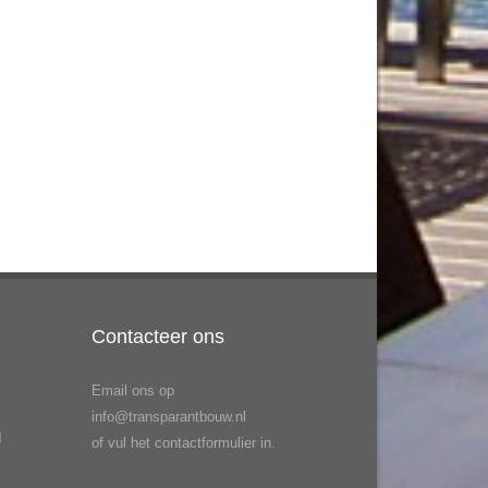
Contacteer ons
Email ons op
info@transparantbouw.nl
H
of vul het contactformulier in.