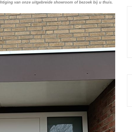
htiging van onze uitgebreide showroom of bezoek bij u thuis.
euwe
Wij zijn blij met onze nieuwe schuif glas
ordeur.
terrasoverkapping. Snelle levering. Zeer
professioneel bedrijf met goede monteurs.
Bogaerts
ch
Gelukkig zijn wij in Venlo terechtgekomen op
het
aanraden van een kennis. Als je voor het
bedrijf staat wil je eigenlijk al weer weggaan,
maar eenmaal binnen weet je dat je hier
goed zit. Wat hebben ze een enorme keuze
aan geweldig mooie deuren. Wij konden we
Jongen
, kerkrade