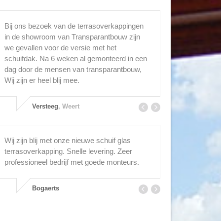
Bij ons bezoek van de terrasoverkappingen
We gingen voo
in de showroom van Transparantbouw zijn
nu een prachti
we gevallen voor de versie met het
schuifdak. Na 6 weken al gemonteerd in een
Janss
dag door de mensen van transparantbouw,
Wij zijn er heel blij mee.
Versteeg
, Weert
Wij zijn blij met onze nieuwe schuif glas
We gingen voo
terrasoverkapping. Snelle levering. Zeer
nu een prachti
professioneel bedrijf met goede monteurs.
Janss
Bogaerts