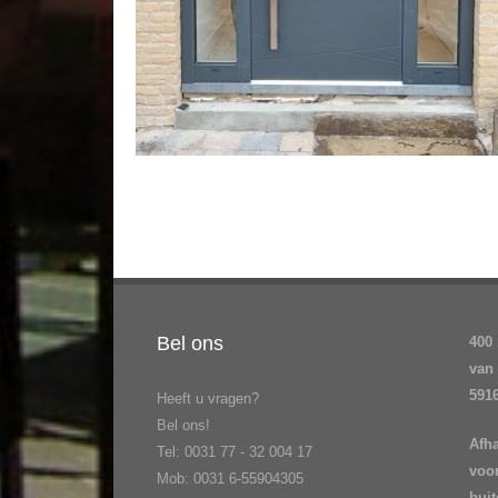
Bel ons
400
van
591
Heeft u vragen?
Bel ons!
Afh
Tel: 0031 77 - 32 004 17
voo
Mob: 0031 6-55904305
bui