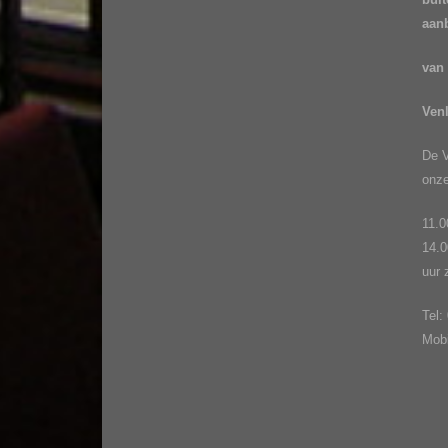
aan
van
Ven
De V
onze
11.0
14.0
uur
Tel
Mob