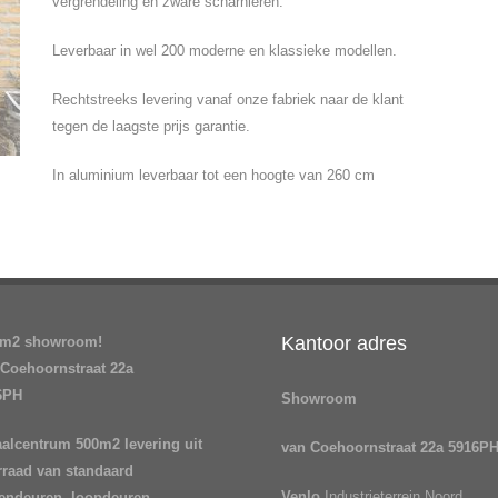
vergrendeling en zware scharnieren.
Leverbaar in wel 200 moderne en klassieke modellen.
Rechtstreeks levering vanaf onze fabriek naar de klant
tegen de laagste prijs garantie.
In aluminium leverbaar tot een hoogte van 260 cm
Kantoor adres
 m2 showroom!
 Coehoornstraat 22a
6PH
Showroom
aalcentrum
500m2 levering uit
van Coehoornstraat 22a 5916P
rraad van
standaard
Venlo
Industrieterrein Noord
tendeuren, loopdeuren,