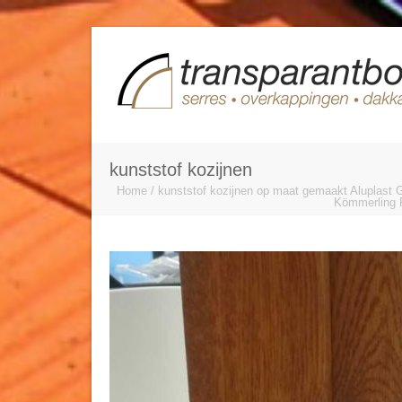
kunststof kozijnen
Home
/
kunststof kozijnen op maat gemaakt Aluplast 
Kömmerling 