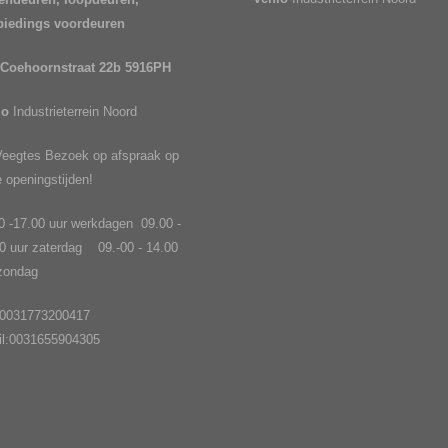
biedings voordeuren
 Coehoornstraat 22b 5916PH
lo
Industrieterrein Noord
eegtes Bezoek op afspraak op
 openingstijden!
0 -17.00 uur werkdagen 09.00 -
0 uur zaterdag 09.-00 - 14.00
 zondag
: 0031773200417
il:0031655904305